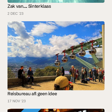
Zak van.... Sinterklaas
2 DEC ’23
Reisbureau afl geen idee
17 NOV ’23