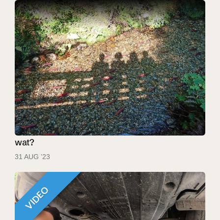
wat?
31 AUG ’23
VIDEO