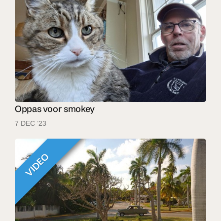
Oppas voor smokey
7 DEC ’23
VIDEO