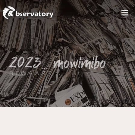
MEN
2023… mowimibo
BEWAART.....