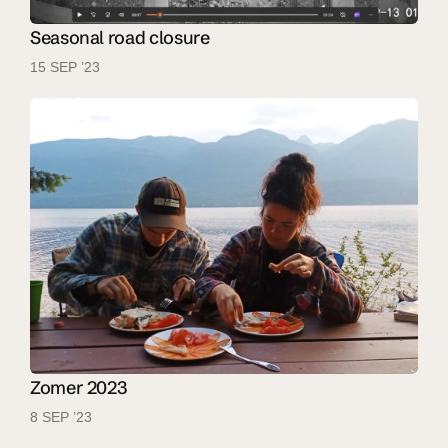
Seasonal road closure
15 SEP ’23
Zomer 2023
8 SEP ’23