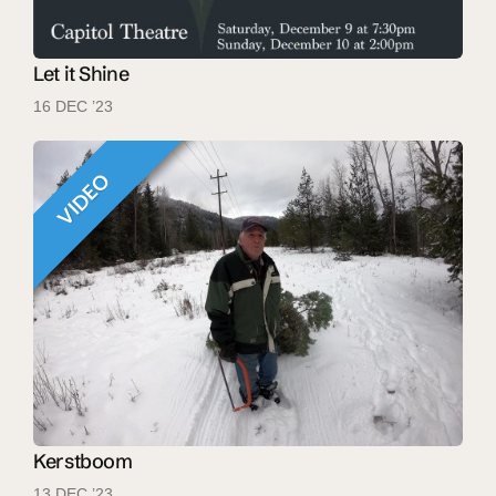
Let it Shine
16 DEC ’23
VIDEO
Kerstboom
13 DEC ’23