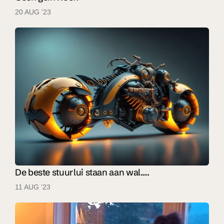
20 AUG ’23
De beste stuurlui staan aan wal….
11 AUG ’23