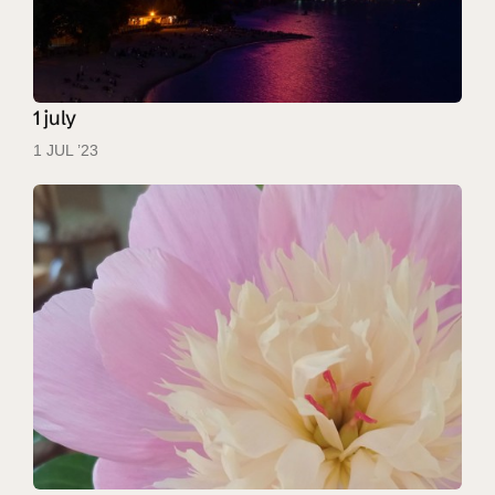
1 july
1 JUL ’23