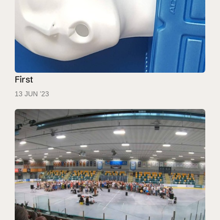
First
13 JUN ’23