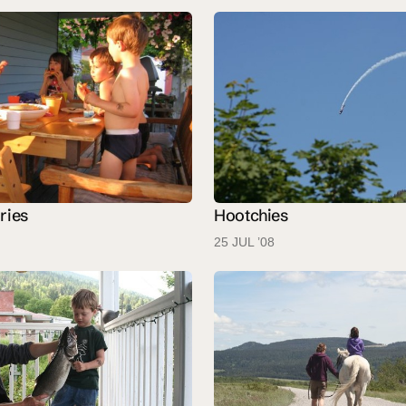
ries
Hootchies
25 JUL ’08