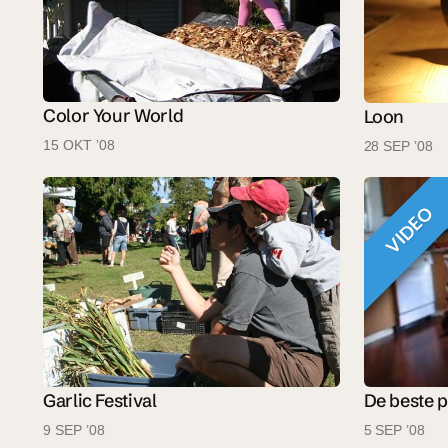
Color Your World
Loon
15 OKT ’08
28 SEP ’08
VIDEO
De beste pl
Garlic Festival
5 SEP ’08
9 SEP ’08