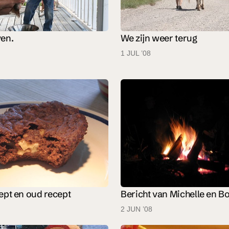
en.
We zijn weer terug
1 JUL ’08
ept en oud recept
Bericht van Michelle en Bo
2 JUN ’08