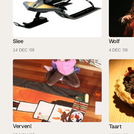
Slee
Wolf
14 DEC ’08
4 DEC ’08
Verven!
Taart