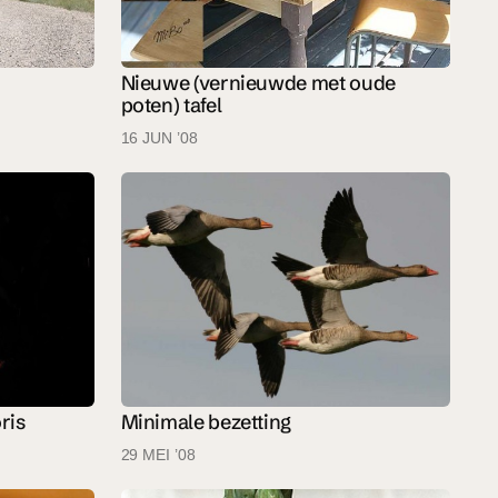
Nieuwe (vernieuwde met oude
poten) tafel
16 JUN ’08
ris
Minimale bezetting
29 MEI ’08