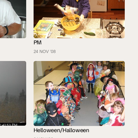
PM
24 NOV ’08
Helloween/Halloween