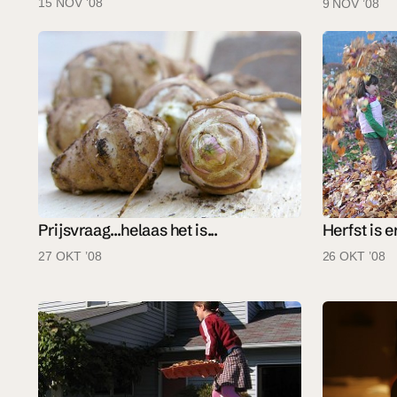
15 NOV ’08
9 NOV ’08
Prijsvraag...helaas het is...
Herfst is e
27 OKT ’08
26 OKT ’08