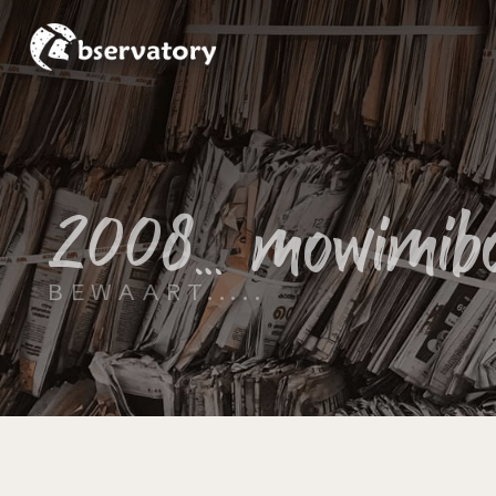
2008… mowimib
BEWAART.....