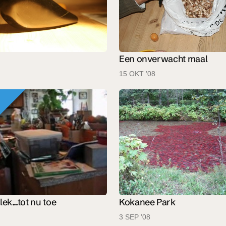
Een onverwacht maal
15 OKT ’08
ek...tot nu toe
Kokanee Park
3 SEP ’08