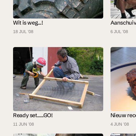
Wit is weg…!
Aanschuiv
18 JUL ’08
6 JUL ’08
Ready set…..GO!
Nieuw rec
11 JUN ’08
4 JUN ’08