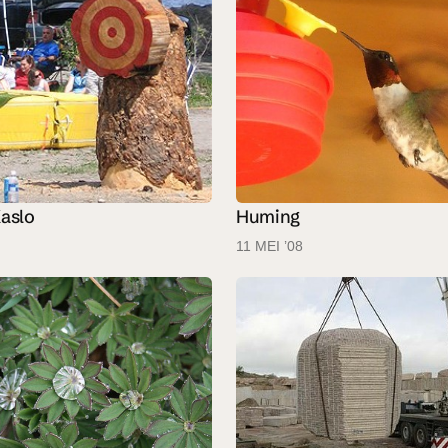
Huming
Kaslo
11 MEI ’08