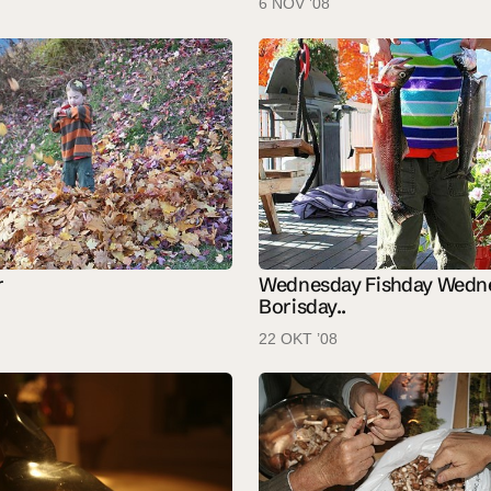
6 NOV ’08
r
Wednesday Fishday Wedn
Borisday..
22 OKT ’08