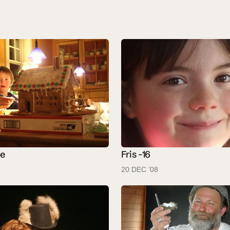
me
Fris -16
20 DEC ’08