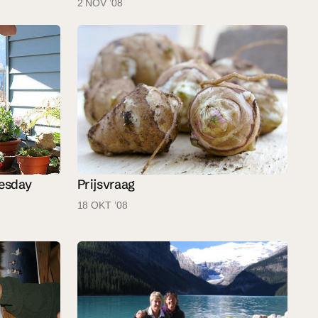
2 NOV ’08
esday
Prijsvraag
18 OKT ’08