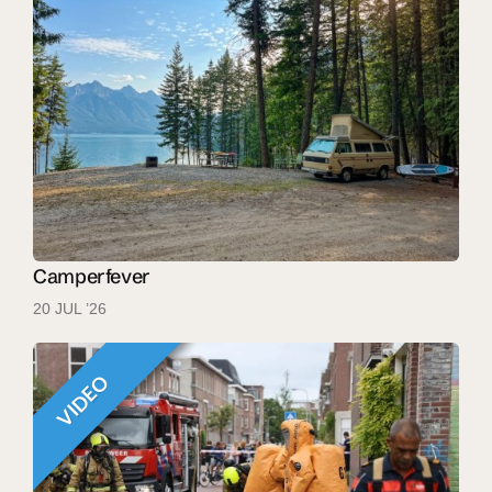
Camperfever
20 JUL ’26
VIDEO