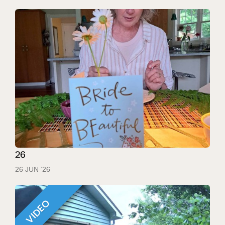
26
26 JUN ’26
VIDEO