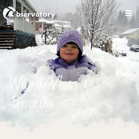
MEN
Worst/Vlees &
Sneeuw