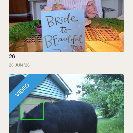
26
26 JUN ’26
VIDEO