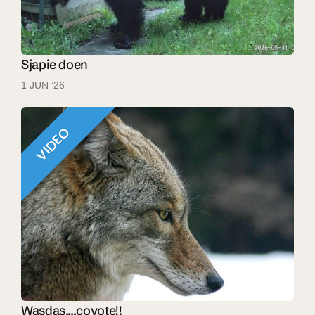
Sjapie doen
1 JUN ’26
VIDEO
Wasdas....coyote!!