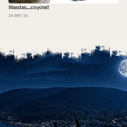
Wasdas....coyote!!
24 MEI ’26