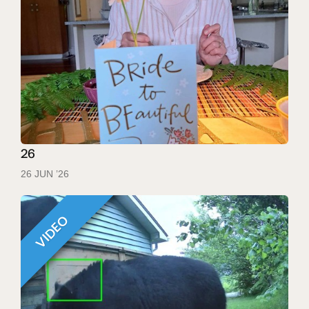
26
26 JUN ’26
VIDEO