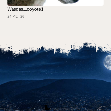
Wasdas....coyote!!
24 MEI ’26