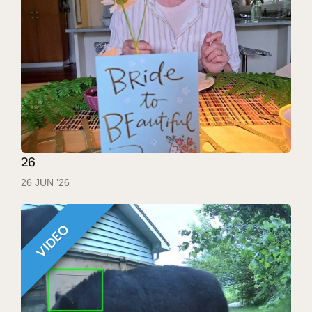
26
26 JUN ’26
VIDEO