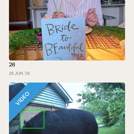
26
26 JUN ’26
VIDEO